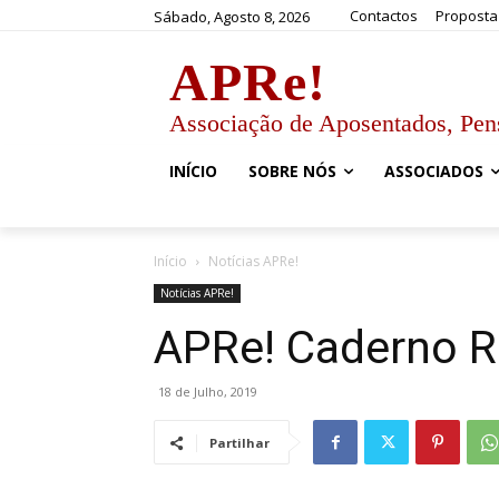
Contactos
Proposta
Sábado, Agosto 8, 2026
APRe!
Associação de Aposentados, Pen
INÍCIO
SOBRE NÓS
ASSOCIADOS
Início
Notícias APRe!
Notícias APRe!
APRe! Caderno R
18 de Julho, 2019
Partilhar