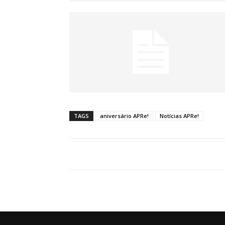
TAGS
aniversário APRe!
Notícias APRe!