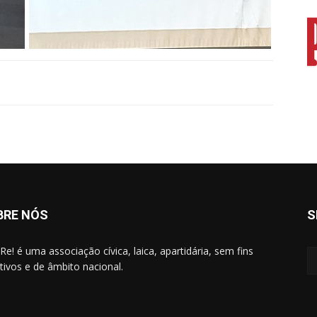
BRE NÓS
S
Re! é uma associação cívica, laica, apartidária, sem fins
ativos e de âmbito nacional.