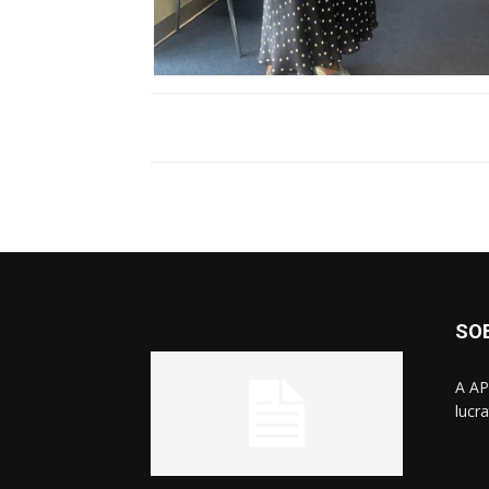
SO
A AP
lucr