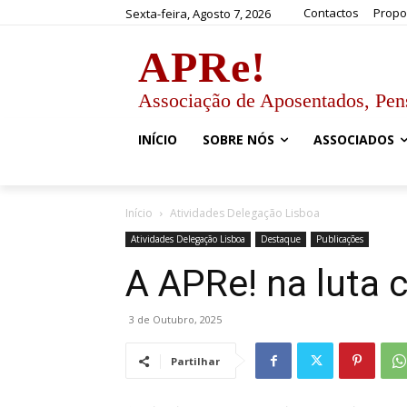
Contactos
Propo
Sexta-feira, Agosto 7, 2026
APRe!
Associação de Aposentados, Pen
INÍCIO
SOBRE NÓS
ASSOCIADOS
Início
Atividades Delegação Lisboa
Atividades Delegação Lisboa
Destaque
Publicações
A APRe! na luta 
3 de Outubro, 2025
Partilhar