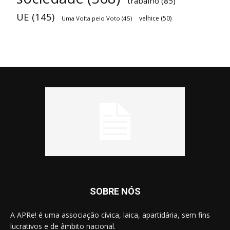
trabalho
(85)
UE
(145)
velhice
(50)
Uma Volta pelo Voto
(45)
SOBRE NÓS
A APRe! é uma associação cívica, laica, apartidária, sem fins
lucrativos e de âmbito nacional.