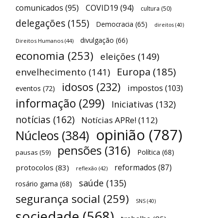
comunicados
(95)
COVID19
(94)
cultura
(50)
delegações
(155)
Democracia
(65)
direitos
(40)
divulgação
(66)
Direitos Humanos
(44)
economia
(253)
eleições
(149)
Europa
(185)
envelhecimento
(141)
idosos
(232)
impostos
(103)
eventos
(72)
informação
(299)
Iniciativas
(132)
notícias
(162)
Notícias APRe!
(112)
opinião
(787)
Núcleos
(384)
pensões
(316)
Política
(68)
pausas
(59)
reformados
(87)
protocolos
(83)
reflexão
(42)
saúde
(135)
rosário gama
(68)
segurança social
(259)
SNS
(40)
sociedade
(568)