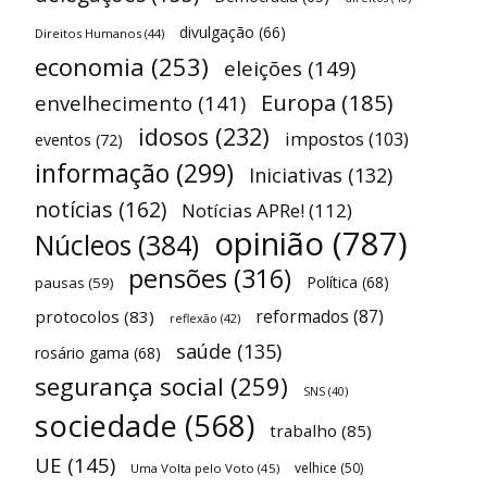
divulgação
(66)
Direitos Humanos
(44)
economia
(253)
eleições
(149)
Europa
(185)
envelhecimento
(141)
idosos
(232)
impostos
(103)
eventos
(72)
informação
(299)
Iniciativas
(132)
notícias
(162)
Notícias APRe!
(112)
opinião
(787)
Núcleos
(384)
pensões
(316)
Política
(68)
pausas
(59)
reformados
(87)
protocolos
(83)
reflexão
(42)
saúde
(135)
rosário gama
(68)
segurança social
(259)
SNS
(40)
sociedade
(568)
trabalho
(85)
UE
(145)
velhice
(50)
Uma Volta pelo Voto
(45)