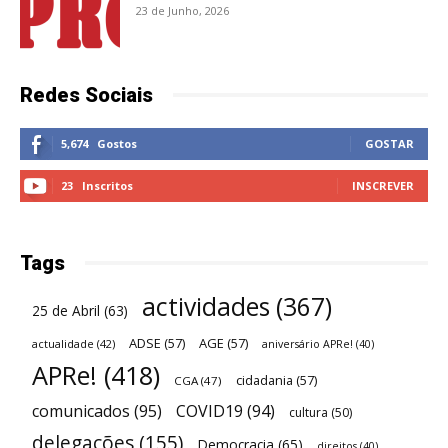
23 de Junho, 2026
Redes Sociais
5,674
Gostos
GOSTAR
23
Inscritos
INSCREVER
Tags
actividades
(367)
25 de Abril
(63)
ADSE
(57)
AGE
(57)
actualidade
(42)
aniversário APRe!
(40)
APRe!
(418)
cidadania
(57)
CGA
(47)
comunicados
(95)
COVID19
(94)
cultura
(50)
delegações
(155)
Democracia
(65)
direitos
(40)