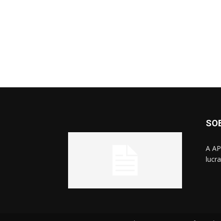
SO
A AP
lucr