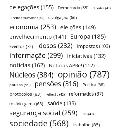
delegações
(155)
Democracia
(65)
direitos
(40)
divulgação
(66)
Direitos Humanos
(44)
economia
(253)
eleições
(149)
Europa
(185)
envelhecimento
(141)
idosos
(232)
impostos
(103)
eventos
(72)
informação
(299)
Iniciativas
(132)
notícias
(162)
Notícias APRe!
(112)
opinião
(787)
Núcleos
(384)
pensões
(316)
Política
(68)
pausas
(59)
reformados
(87)
protocolos
(83)
reflexão
(42)
saúde
(135)
rosário gama
(68)
segurança social
(259)
SNS
(40)
sociedade
(568)
trabalho
(85)