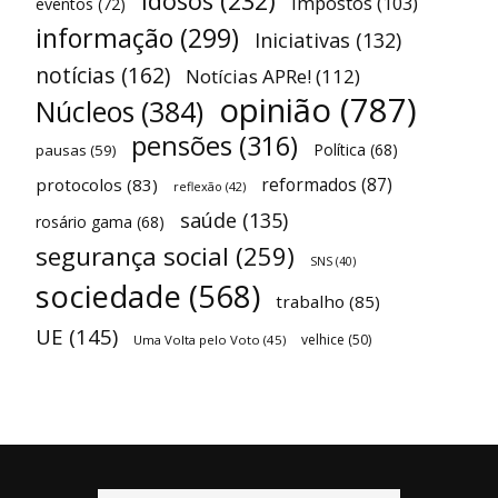
idosos
(232)
impostos
(103)
eventos
(72)
informação
(299)
Iniciativas
(132)
notícias
(162)
Notícias APRe!
(112)
opinião
(787)
Núcleos
(384)
pensões
(316)
Política
(68)
pausas
(59)
reformados
(87)
protocolos
(83)
reflexão
(42)
saúde
(135)
rosário gama
(68)
segurança social
(259)
SNS
(40)
sociedade
(568)
trabalho
(85)
UE
(145)
velhice
(50)
Uma Volta pelo Voto
(45)