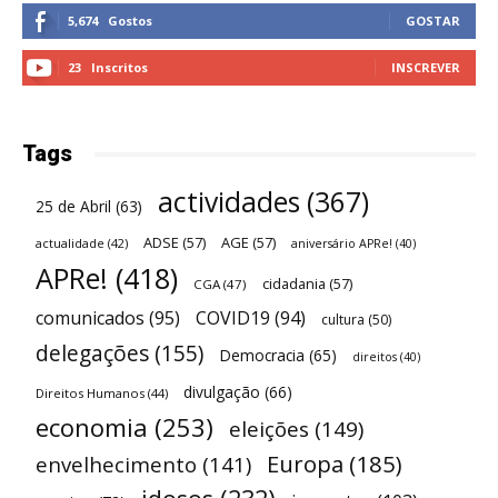
5,674
Gostos
GOSTAR
23
Inscritos
INSCREVER
Tags
actividades
(367)
25 de Abril
(63)
ADSE
(57)
AGE
(57)
actualidade
(42)
aniversário APRe!
(40)
APRe!
(418)
cidadania
(57)
CGA
(47)
comunicados
(95)
COVID19
(94)
cultura
(50)
delegações
(155)
Democracia
(65)
direitos
(40)
divulgação
(66)
Direitos Humanos
(44)
economia
(253)
eleições
(149)
Europa
(185)
envelhecimento
(141)