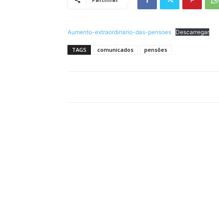
Aumento-extraordinario-das-pensoes
Descarregar
TAGS
comunicados
pensões