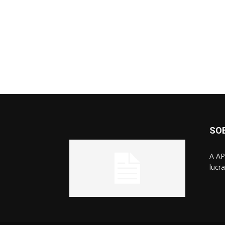
SO
A AP
lucr