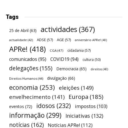
Tags
actividades
(367)
25 de Abril
(63)
ADSE
(57)
AGE
(57)
actualidade
(42)
aniversário APRe!
(40)
APRe!
(418)
cidadania
(57)
CGA
(47)
comunicados
(95)
COVID19
(94)
cultura
(50)
delegações
(155)
Democracia
(65)
direitos
(40)
divulgação
(66)
Direitos Humanos
(44)
economia
(253)
eleições
(149)
Europa
(185)
envelhecimento
(141)
idosos
(232)
impostos
(103)
eventos
(72)
informação
(299)
Iniciativas
(132)
notícias
(162)
Notícias APRe!
(112)