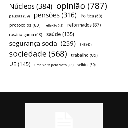
opinião
(787)
Núcleos
(384)
pensões
(316)
Política
(68)
pausas
(59)
reformados
(87)
protocolos
(83)
reflexão
(42)
saúde
(135)
rosário gama
(68)
segurança social
(259)
SNS
(40)
sociedade
(568)
trabalho
(85)
UE
(145)
velhice
(50)
Uma Volta pelo Voto
(45)