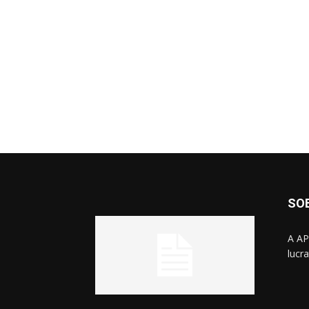
SO
A AP
lucr