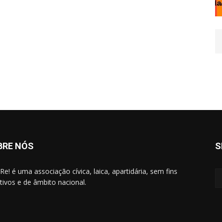
BRE NÓS
S
Re! é uma associação cívica, laica, apartidária, sem fins
ativos e de âmbito nacional.