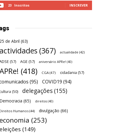
23
Inscritos
INSCREVER
ags
25 de Abril
(63)
actividades
(367)
actualidade
(42)
ADSE
(57)
AGE
(57)
aniversário APRe!
(40)
APRe!
(418)
cidadania
(57)
CGA
(47)
comunicados
(95)
COVID19
(94)
delegações
(155)
cultura
(50)
Democracia
(65)
direitos
(40)
divulgação
(66)
Direitos Humanos
(44)
economia
(253)
eleições
(149)