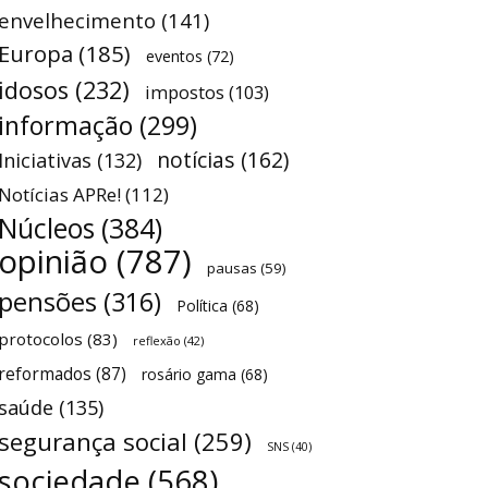
envelhecimento
(141)
Europa
(185)
eventos
(72)
idosos
(232)
impostos
(103)
informação
(299)
notícias
(162)
Iniciativas
(132)
Notícias APRe!
(112)
Núcleos
(384)
opinião
(787)
pausas
(59)
pensões
(316)
Política
(68)
protocolos
(83)
reflexão
(42)
reformados
(87)
rosário gama
(68)
saúde
(135)
segurança social
(259)
SNS
(40)
sociedade
(568)