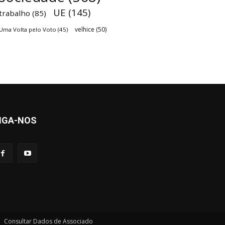
UE
(145)
trabalho
(85)
velhice
(50)
Uma Volta pelo Voto
(45)
IGA-NOS
Consultar Dados de Associado