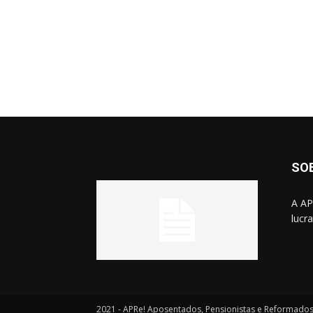
SO
A AP
lucr
2021 - APRe! Aposentados, Pensionistas e Reformado