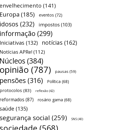
envelhecimento
(141)
Europa
(185)
eventos
(72)
idosos
(232)
impostos
(103)
informação
(299)
notícias
(162)
Iniciativas
(132)
Notícias APRe!
(112)
Núcleos
(384)
opinião
(787)
pausas
(59)
pensões
(316)
Política
(68)
protocolos
(83)
reflexão
(42)
reformados
(87)
rosário gama
(68)
saúde
(135)
segurança social
(259)
SNS
(40)
sociedade
(568)