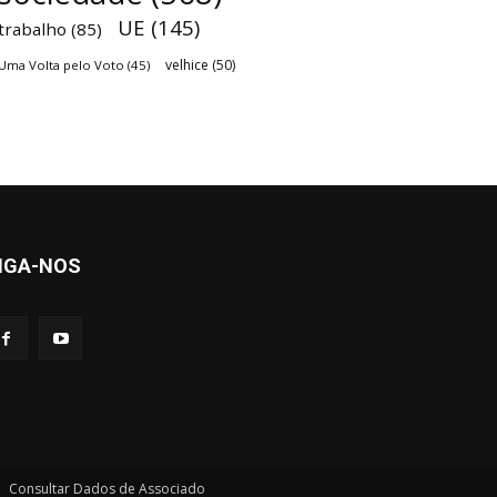
UE
(145)
trabalho
(85)
velhice
(50)
Uma Volta pelo Voto
(45)
IGA-NOS
Consultar Dados de Associado