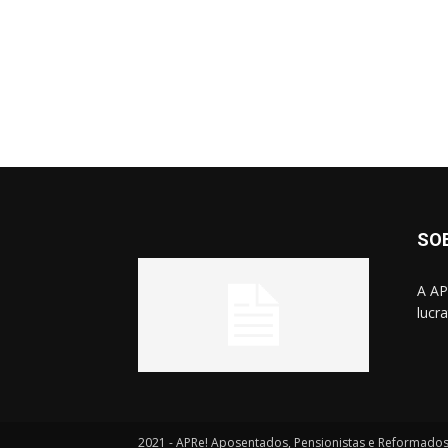
SO
A AP
lucr
2021 - APRe! Aposentados, Pensionistas e Reformado