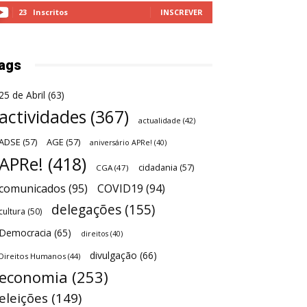
23
Inscritos
INSCREVER
ags
25 de Abril
(63)
actividades
(367)
actualidade
(42)
ADSE
(57)
AGE
(57)
aniversário APRe!
(40)
APRe!
(418)
cidadania
(57)
CGA
(47)
comunicados
(95)
COVID19
(94)
delegações
(155)
cultura
(50)
Democracia
(65)
direitos
(40)
divulgação
(66)
Direitos Humanos
(44)
economia
(253)
eleições
(149)