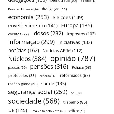
Democracia
(65)
direitos
(40)
divulgação
(66)
Direitos Humanos
(44)
economia
(253)
eleições
(149)
Europa
(185)
envelhecimento
(141)
idosos
(232)
impostos
(103)
eventos
(72)
informação
(299)
Iniciativas
(132)
notícias
(162)
Notícias APRe!
(112)
opinião
(787)
Núcleos
(384)
pensões
(316)
Política
(68)
pausas
(59)
reformados
(87)
protocolos
(83)
reflexão
(42)
saúde
(135)
rosário gama
(68)
segurança social
(259)
SNS
(40)
sociedade
(568)
trabalho
(85)
UE
(145)
velhice
(50)
Uma Volta pelo Voto
(45)