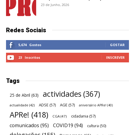
23 de Junho, 2026
Redes Sociais
5,674
Gostos
GOSTAR
23
Inscritos
INSCREVER
Tags
actividades
(367)
25 de Abril
(63)
ADSE
(57)
AGE
(57)
actualidade
(42)
aniversário APRe!
(40)
APRe!
(418)
cidadania
(57)
CGA
(47)
comunicados
(95)
COVID19
(94)
cultura
(50)
delegações
(155)