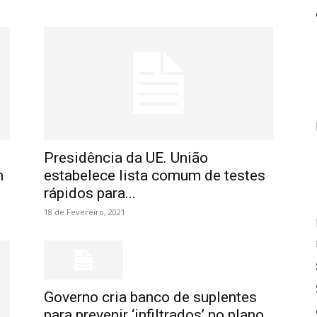
Presidência da UE. União
m
estabelece lista comum de testes
rápidos para...
18 de Fevereiro, 2021
Governo cria banco de suplentes
para prevenir ‘infiltrados’ no plano