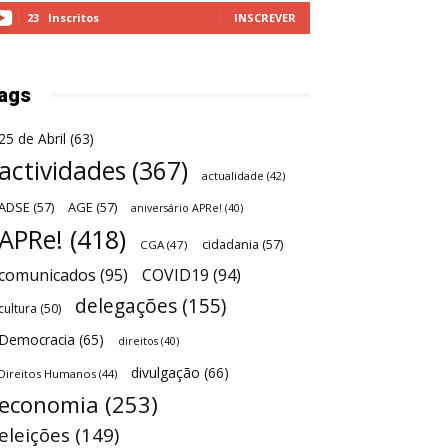
23
Inscritos
INSCREVER
ags
25 de Abril
(63)
actividades
(367)
actualidade
(42)
ADSE
(57)
AGE
(57)
aniversário APRe!
(40)
APRe!
(418)
cidadania
(57)
CGA
(47)
comunicados
(95)
COVID19
(94)
delegações
(155)
cultura
(50)
Democracia
(65)
direitos
(40)
divulgação
(66)
Direitos Humanos
(44)
economia
(253)
eleições
(149)