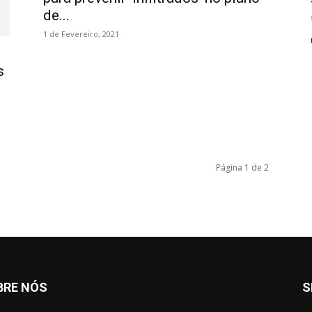
de...
1 de Fevereiro, 2021
s
Página 1 de 2
BRE NÓS
S