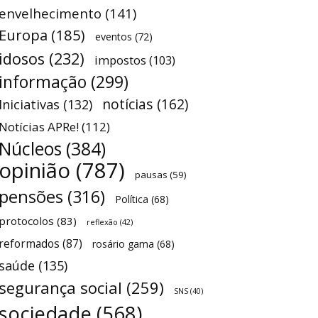
envelhecimento
(141)
Europa
(185)
eventos
(72)
idosos
(232)
impostos
(103)
informação
(299)
notícias
(162)
Iniciativas
(132)
Notícias APRe!
(112)
Núcleos
(384)
opinião
(787)
pausas
(59)
pensões
(316)
Política
(68)
protocolos
(83)
reflexão
(42)
reformados
(87)
rosário gama
(68)
saúde
(135)
segurança social
(259)
SNS
(40)
sociedade
(568)