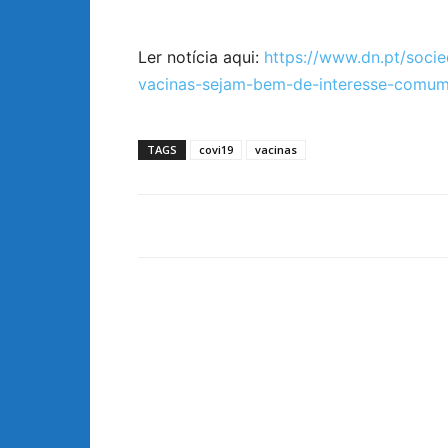
Ler notícia aqui:
https://www.dn.pt/soc
vacinas-sejam-bem-de-interesse-comu
TAGS
covi19
vacinas