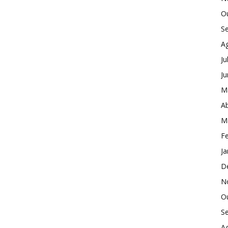
O
S
A
Ju
J
M
Ab
M
Fe
Ja
D
N
O
S
A