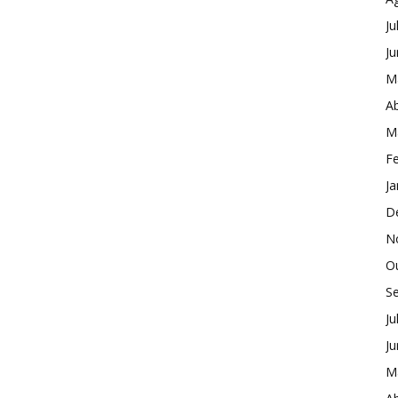
Ju
J
M
Ab
M
Fe
Ja
D
N
O
S
Ju
J
M