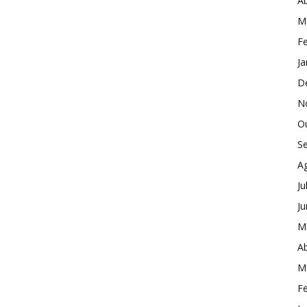
Ab
M
Fe
Ja
D
N
O
S
A
Ju
J
M
Ab
M
Fe