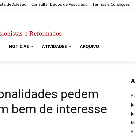
sta de Adesão
Consultar Dados de Associado
Termos e Condições
sionistas e Reformados
NOTÍCIAS
ATIVIDADES
ARQUIVO
A
onalidades pedem
A
Ju
am bem de interesse
J
M
Ab