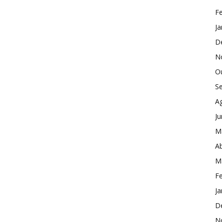
Fe
Ja
D
N
O
S
A
J
M
Ab
M
Fe
Ja
D
N