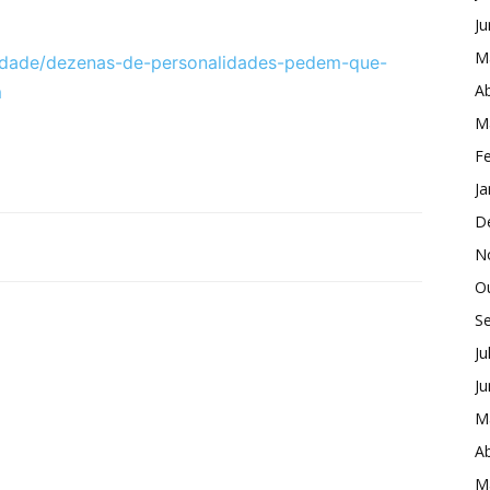
J
M
iedade/dezenas-de-personalidades-pedem-que-
Ab
m
M
Fe
Ja
D
N
O
S
Ju
J
M
Ab
M