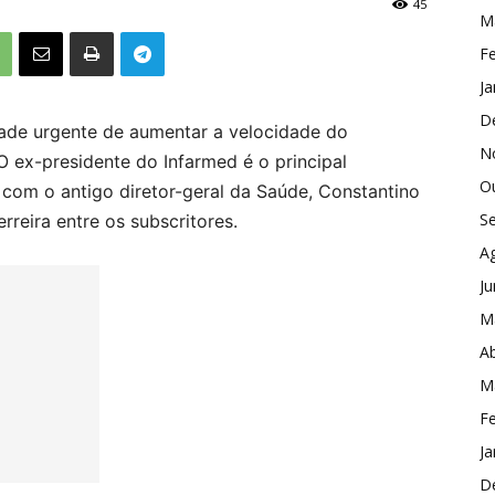
45
M
Fe
Ja
D
dade urgente de aumentar a velocidade do
N
O ex-presidente do Infarmed é o principal
O
a com o antigo diretor-geral da Saúde, Constantino
S
erreira entre os subscritores.
A
J
M
Ab
M
Fe
Ja
D