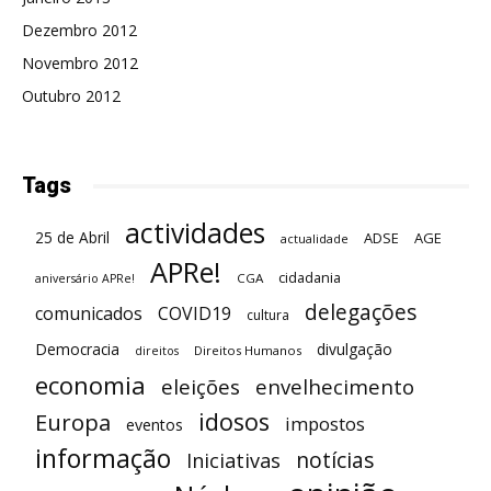
Dezembro 2012
Novembro 2012
Outubro 2012
Tags
actividades
25 de Abril
ADSE
AGE
actualidade
APRe!
cidadania
CGA
aniversário APRe!
delegações
comunicados
COVID19
cultura
Democracia
divulgação
Direitos Humanos
direitos
economia
eleições
envelhecimento
idosos
Europa
impostos
eventos
informação
notícias
Iniciativas