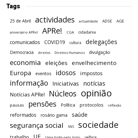
Tags
actividades
25 de Abril
ADSE
AGE
actualidade
APRe!
cidadania
CGA
aniversário APRe!
delegações
comunicados
COVID19
cultura
Democracia
divulgação
Direitos Humanos
direitos
economia
eleições
envelhecimento
idosos
Europa
impostos
eventos
informação
notícias
Iniciativas
opinião
Núcleos
Notícias APRe!
pensões
protocolos
Política
pausas
reflexão
saúde
reformados
rosário gama
sociedade
segurança social
SNS
UE
trabalho
velhice
Uma Volta pelo Voto