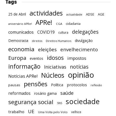
Tags
actividades
25 de Abril
ADSE
AGE
actualidade
APRe!
cidadania
CGA
aniversário APRe!
delegações
comunicados
COVID19
cultura
Democracia
divulgação
Direitos Humanos
direitos
economia
eleições
envelhecimento
idosos
Europa
impostos
eventos
informação
notícias
Iniciativas
opinião
Núcleos
Notícias APRe!
pensões
protocolos
Política
pausas
reflexão
saúde
reformados
rosário gama
sociedade
segurança social
SNS
UE
trabalho
velhice
Uma Volta pelo Voto