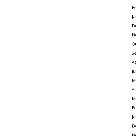
Fe
Ja
D
N
O
S
A
J
M
Ab
M
Fe
Ja
D
N