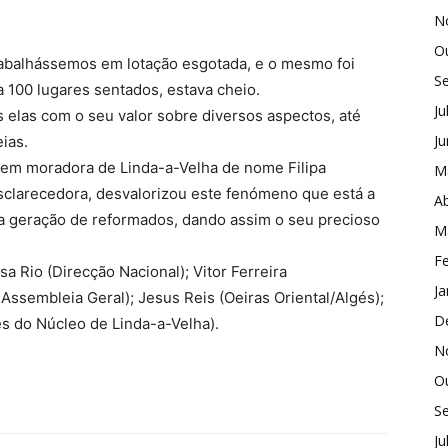
N
O
trabalhássemos em lotação esgotada, e o mesmo foi
S
a 100 lugares sentados, estava cheio.
Ju
 elas com o seu valor sobre diversos aspectos, até
J
eias.
vem moradora de Linda-a-Velha de nome Filipa
M
sclarecedora, desvalorizou este fenómeno que está a
Ab
a geração de reformados, dando assim o seu precioso
M
Fe
 Rio (Direcção Nacional); Vitor Ferreira
Ja
Assembleia Geral); Jesus Reis (Oeiras Oriental/Algés);
D
es do Núcleo de Linda-a-Velha).
N
O
S
Ju