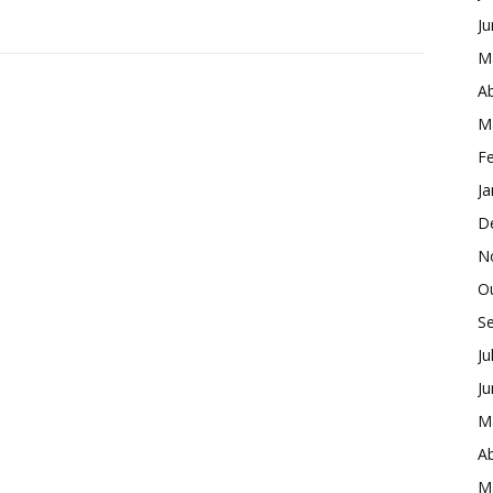
J
M
Ab
M
Fe
Ja
D
N
O
S
Ju
J
M
Ab
M