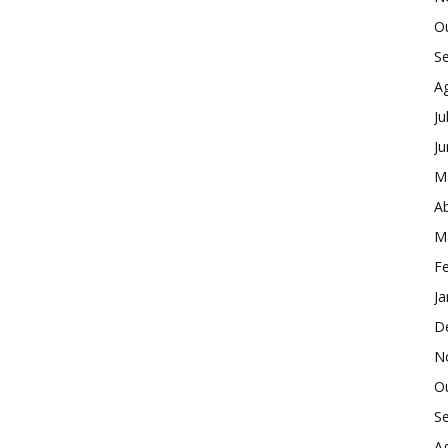
O
S
A
Ju
J
M
Ab
M
Fe
Ja
D
N
O
S
A