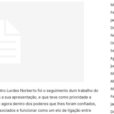
M
Fe
Ja
D
N
O
S
A
J
M
Ab
M
tro Lurdes Norberto foi o seguimento dum trabalho do
Fe
 a sua apresentação, e que teve como prioridade a
de agora dentro dos poderes que lhes foram confiados,
Ja
ssociados e funcionar como um elo de ligação entre
D