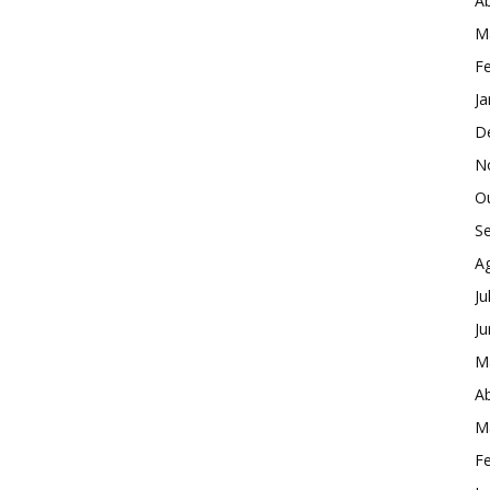
Ab
M
Fe
Ja
D
N
O
S
A
Ju
J
M
Ab
M
Fe