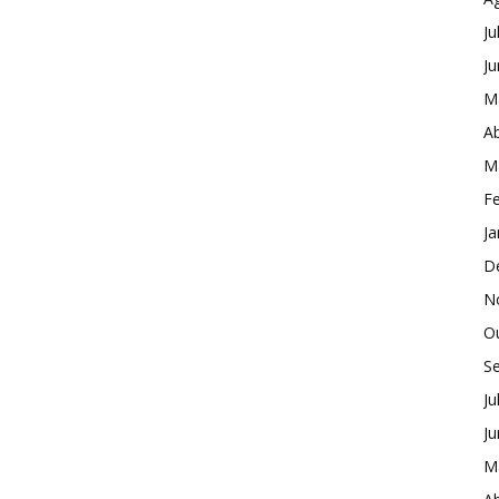
Ju
J
M
Ab
M
Fe
Ja
D
N
O
S
Ju
J
M