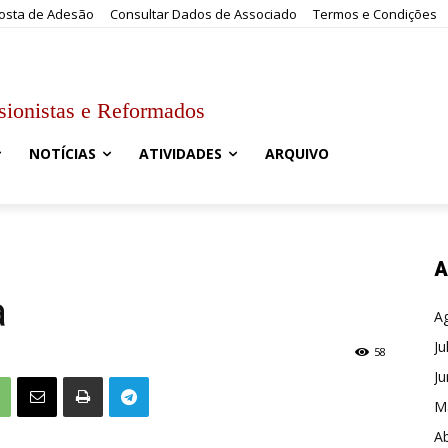
osta de Adesão
Consultar Dados de Associado
Termos e Condições
sionistas e Reformados
NOTÍCIAS
ATIVIDADES
ARQUIVO
A
a
A
Ju
58
J
M
Ab