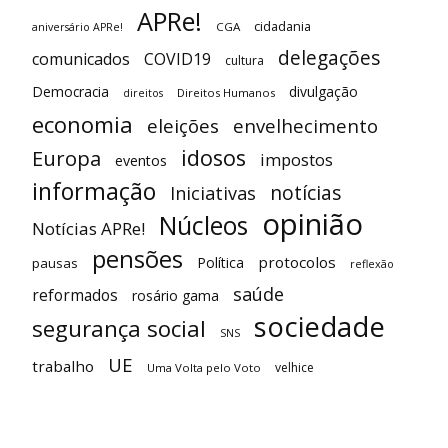
APRe!
cidadania
CGA
aniversário APRe!
delegações
comunicados
COVID19
cultura
Democracia
divulgação
Direitos Humanos
direitos
economia
eleições
envelhecimento
idosos
Europa
impostos
eventos
informação
notícias
Iniciativas
opinião
Núcleos
Notícias APRe!
pensões
protocolos
Política
pausas
reflexão
saúde
reformados
rosário gama
sociedade
segurança social
SNS
UE
trabalho
velhice
Uma Volta pelo Voto