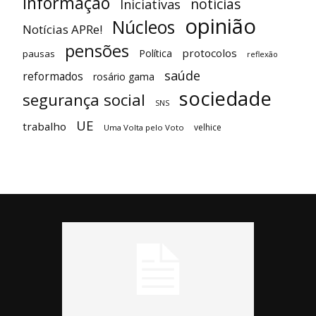
informação
notícias
Iniciativas
opinião
Núcleos
Notícias APRe!
pensões
protocolos
Política
pausas
reflexão
saúde
reformados
rosário gama
sociedade
segurança social
SNS
UE
trabalho
velhice
Uma Volta pelo Voto