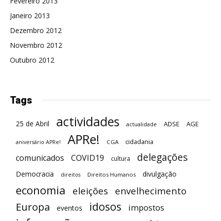
Fevereiro 2013
Janeiro 2013
Dezembro 2012
Novembro 2012
Outubro 2012
Tags
actividades
25 de Abril
ADSE
AGE
actualidade
APRe!
cidadania
CGA
aniversário APRe!
delegações
comunicados
COVID19
cultura
Democracia
divulgação
Direitos Humanos
direitos
economia
eleições
envelhecimento
idosos
Europa
impostos
eventos