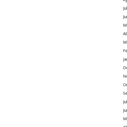
Ju
J
M
Ab
M
Fe
Ja
D
N
O
S
Ju
J
M