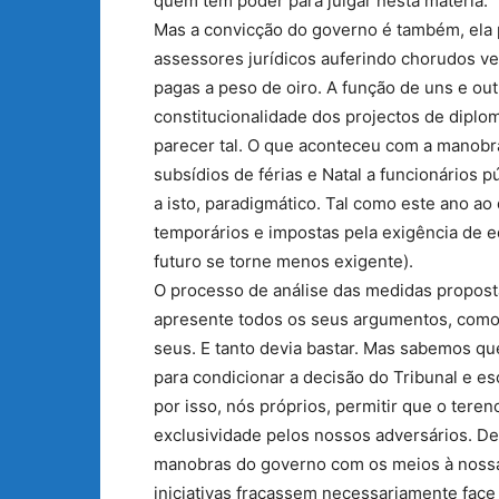
quem tem poder para julgar nesta matéria.
Mas a convicção do governo é também, ela p
assessores jurídicos auferindo chorudos ve
pagas a peso de oiro. A função de uns e out
constitucionalidade dos projectos de diplom
parecer tal. O que aconteceu com a manobra
subsídios de férias e Natal a funcionários 
a isto, paradigmático. Tal como este ano ao
temporários e impostas pela exigência de 
futuro se torne menos exigente).
O processo de análise das medidas propost
apresente todos os seus argumentos, com
seus. E tanto devia bastar. Mas sabemos qu
para condicionar a decisão do Tribunal e es
por isso, nós próprios, permitir que o ter
exclusividade pelos nossos adversários. D
manobras do governo com os meios à nossa 
iniciativas fracassem necessariamente fac