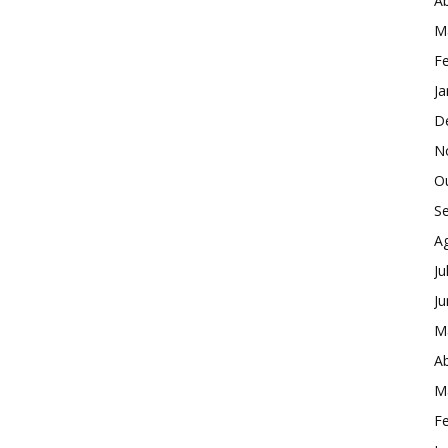
Ab
M
Fe
Ja
D
N
O
S
A
Ju
J
M
Ab
M
Fe