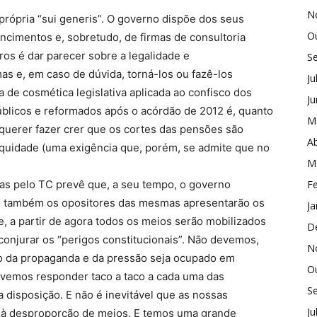
N
rópria “sui generis”. O governo dispõe dos seus
O
ncimentos e, sobretudo, de firmas de consultoria
ros é dar parecer sobre a legalidade e
S
as e, em caso de dúvida, torná-los ou fazê-los
Ju
 de cosmética legislativa aplicada ao confisco dos
J
públicos e reformados após o acórdão de 2012 é, quanto
M
 querer fazer crer que os cortes das pensões são
Ab
equidade (uma exigência que, porém, se admite que no
M
as pelo TC prevê que, a seu tempo, o governo
Fe
o também os opositores das mesmas apresentarão os
Ja
e, a partir de agora todos os meios serão mobilizados
D
conjurar os “perigos constitucionais”. Não devemos,
N
eno da propaganda e da pressão seja ocupado em
O
evemos responder taco a taco a cada uma das
S
disposição. E não é inevitável que as nossas
Ju
e à desproporção de meios. E temos uma grande