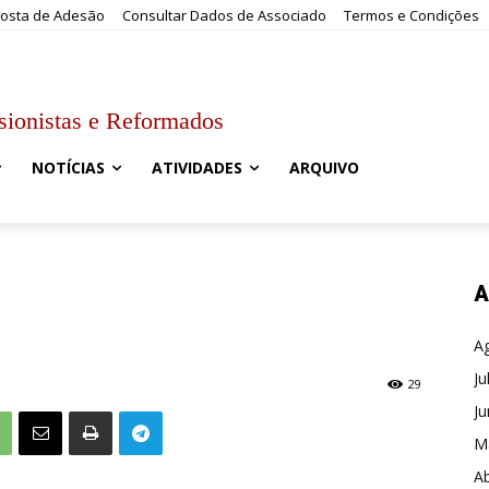
osta de Adesão
Consultar Dados de Associado
Termos e Condições
sionistas e Reformados
NOTÍCIAS
ATIVIDADES
ARQUIVO
A
A
Ju
29
J
M
Ab