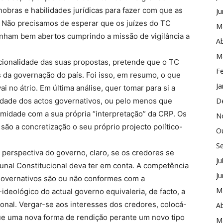
obras e habilidades jurídicas para fazer com que as
J
 Não precisamos de esperar que os juízes do TC
M
nham bem abertos cumprindo a missão de vigilância a
Ab
M
ucionalidade das suas propostas, pretende que o TC
Fe
s da governação do país. Foi isso, em resumo, o que
Ja
i no átrio. Em última análise, quer tomar para si a
lidade dos actos governativos, ou pelo menos que
D
midade com a sua própria “interpretação” da CRP. Os
N
 são a concretização o seu próprio projecto político-
O
S
a perspectiva do governo, claro, se os credores se
Ju
bunal Constitucional deva ter em conta. A competência
J
s governativos são ou não conformes com a
M
-ideológico do actual governo equivaleria, de facto, a
nal. Vergar-se aos interesses dos credores, colocá-
Ab
que uma nova forma de rendição perante um novo tipo
M