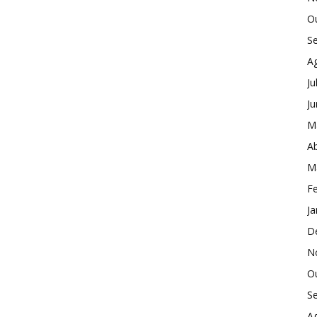
O
S
A
Ju
J
M
Ab
M
Fe
Ja
D
N
O
S
A