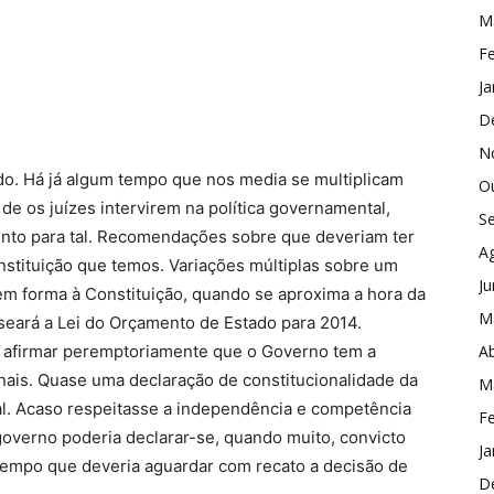
M
Fe
Ja
D
N
o. Há já algum tempo que nos media se multiplicam
O
de os juízes intervirem na política governamental,
S
to para tal. Recomendações sobre que deveriam ter
A
nstituição que temos. Variações múltiplas sobre um
J
m forma à Constituição, quando se aproxima a hora da
M
eará a Lei do Orçamento de Estado para 2014.
es afirmar peremptoriamente que o Governo tem a
Ab
nais. Quase uma declaração de constitucionalidade da
M
l. Acaso respeitasse a independência e competência
Fe
governo poderia declarar-se, quando muito, convicto
Ja
 tempo que deveria aguardar com recato a decisão de
D