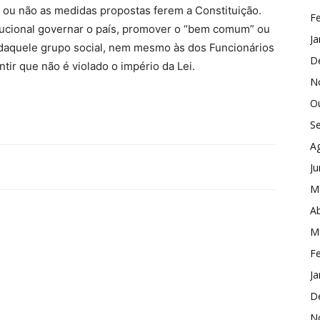
m ou não as medidas propostas ferem a Constituição.
Fe
tucional governar o país, promover o “bem comum” ou
Ja
 daquele grupo social, nem mesmo às dos Funcionários
D
ir que não é violado o império da Lei.
N
O
S
A
J
M
Ab
M
Fe
Ja
D
N