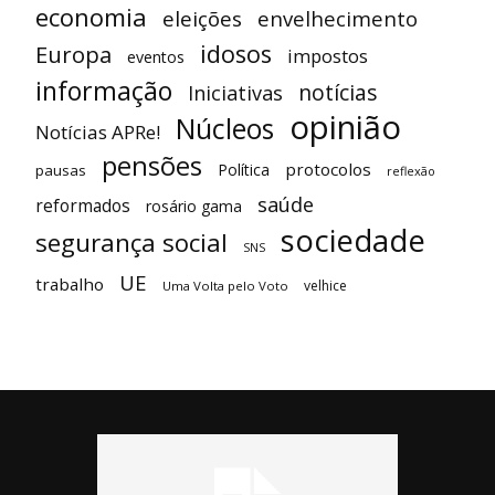
economia
eleições
envelhecimento
idosos
Europa
impostos
eventos
informação
notícias
Iniciativas
opinião
Núcleos
Notícias APRe!
pensões
protocolos
Política
pausas
reflexão
saúde
reformados
rosário gama
sociedade
segurança social
SNS
UE
trabalho
velhice
Uma Volta pelo Voto