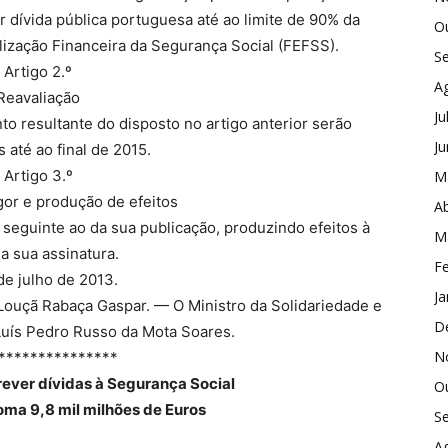
dívida pública portuguesa até ao limite de 90% da
O
ilização Financeira da Segurança Social (FEFSS).
S
Artigo 2.º
A
Reavaliação
Ju
to resultante do disposto no artigo anterior serão
J
s até ao final de 2015.
Artigo 3.º
M
gor e produção de efeitos
Ab
 seguinte ao da sua publicação, produzindo efeitos à
M
a sua assinatura.
Fe
de julho de 2013.
Ja
 Louçã Rabaça Gaspar. — O Ministro da Solidariedade e
D
Luís Pedro Russo da Mota Soares.
N
***************
rever dívidas à Segurança Social
O
soma 9,8 mil milhões de Euros
S
A