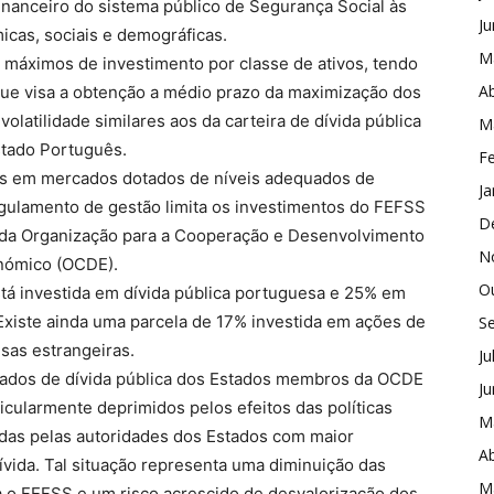
inanceiro do sistema público de Segurança Social às
J
cas, sociais e demográficas.
M
 máximos de investimento por classe de ativos, tendo
Ab
que visa a obtenção a médio prazo da maximização dos
olatilidade similares aos da carteira de dívida pública
M
tado Português.
Fe
tos em mercados dotados de níveis adequados de
Ja
gulamento de gestão limita os investimentos do FEFSS
D
da Organização para a Cooperação e Desenvolvimento
N
nómico (OCDE).
O
tá investida em dívida pública portuguesa e 25% em
Existe ainda uma parcela de 17% investida em ações de
S
sas estrangeiras.
Ju
cados de dívida pública dos Estados membros da OCDE
J
icularmente deprimidos pelos efeitos das políticas
M
as pelas autoridades dos Estados com maior
Ab
vida. Tal situação representa uma diminuição das
M
a o FEFSS e um risco acrescido de desvalorização dos