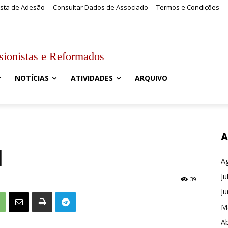
sta de Adesão
Consultar Dados de Associado
Termos e Condições
sionistas e Reformados
NOTÍCIAS
ATIVIDADES
ARQUIVO
A
l
A
Ju
39
J
M
Ab