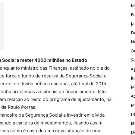
M
Fe
Ja
D
N
O
S
a Social a meter 4000 milhões no Estado
enquanto ministro das Finanças, assinado no dia do
A
ue força o fundo de reserva da Segurança Social a
J
uros de dívida pública nacional, até final de 2015.
M
tenha problemas adicionais de financiamento. Isto
Ab
em relação ao resto do programa de ajustamento, na
M
 de Paulo Portas.
Fe
inanceira da Segurança Social a investir em dívida
icando a carteira de investimentos, ficando assim
Ja
óficos como é caso de uma nova situação de uma
D