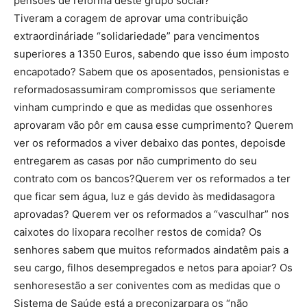
pensões de reforma deste grupo social?
Tiveram a coragem de aprovar uma contribuição
extraordináriade “solidariedade” para vencimentos
superiores a 1350 Euros, sabendo que isso éum imposto
encapotado? Sabem que os aposentados, pensionistas e
reformadosassumiram compromissos que seriamente
vinham cumprindo e que as medidas que ossenhores
aprovaram vão pôr em causa esse cumprimento? Querem
ver os reformados a viver debaixo das pontes, depoisde
entregarem as casas por não cumprimento do seu
contrato com os bancos?Querem ver os reformados a ter
que ficar sem água, luz e gás devido às medidasagora
aprovadas? Querem ver os reformados a “vasculhar” nos
caixotes do lixopara recolher restos de comida? Os
senhores sabem que muitos reformados aindatêm pais a
seu cargo, filhos desempregados e netos para apoiar? Os
senhoresestão a ser coniventes com as medidas que o
Sistema de Saúde está a preconizarpara os “não