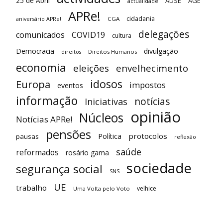
25 de Abril
ADSE
AGE
actualidade
APRe!
cidadania
CGA
aniversário APRe!
delegações
comunicados
COVID19
cultura
Democracia
divulgação
Direitos Humanos
direitos
economia
eleições
envelhecimento
idosos
Europa
impostos
eventos
informação
notícias
Iniciativas
opinião
Núcleos
Notícias APRe!
pensões
protocolos
Política
pausas
reflexão
saúde
reformados
rosário gama
sociedade
segurança social
SNS
UE
trabalho
velhice
Uma Volta pelo Voto