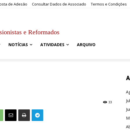
osta de Adesão
Consultar Dados de Associado
Termos e Condições
sionistas e Reformados
NOTÍCIAS
ATIVIDADES
ARQUIVO
A
A
Ju
33
J
M
Ab