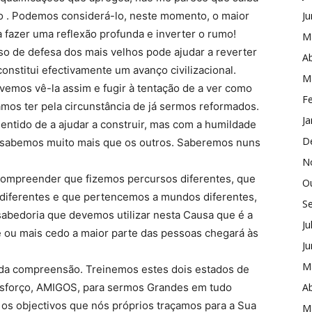
o . Podemos considerá-lo, neste momento, o maior
J
 fazer uma reflexão profunda e inverter o rumo!
M
sso de defesa dos mais velhos pode ajudar a reverter
Ab
constitui efectivamente um avanço civilizacional.
M
vemos vê-la assim e fugir à tentação de a ver como
Fe
mos ter pela circunstância de já sermos reformados.
Ja
ntido de a ajudar a construir, mas com a humildade
D
 sabemos muito mais que os outros. Saberemos nuns
N
ompreender que fizemos percursos diferentes, que
O
 diferentes e que pertencemos a mundos diferentes,
S
sabedoria que devemos utilizar nesta Causa que é a
Ju
de ou mais cedo a maior parte das pessoas chegará às
J
M
 da compreensão. Treinemos estes dois estados de
sforço, AMIGOS, para sermos Grandes em tudo
Ab
 os objectivos que nós próprios traçamos para a Sua
M