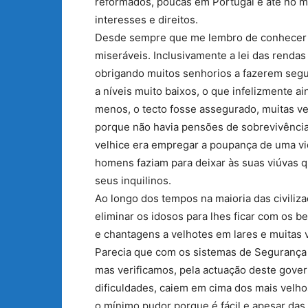
reformados, poucas em Portugal e até no 
interesses e direitos.
Desde sempre que me lembro de conhecer p
miseráveis. Inclusivamente a lei das renda
obrigando muitos senhorios a fazerem segu
a níveis muito baixos, o que infelizmente a
menos, o tecto fosse assegurado, muitas v
porque não havia pensões de sobrevivência 
velhice era empregar a poupança de uma vi
homens faziam para deixar às suas viúvas 
seus inquilinos.
Ao longo dos tempos na maioria das civiliz
eliminar os idosos para lhes ficar com os 
e chantagens a velhotes em lares e muitas v
Parecia que com os sistemas de Segurança S
mas verificamos, pela actuação deste gove
dificuldades, caiem em cima dos mais velho
o mínimo pudor porque é fácil e apesar das