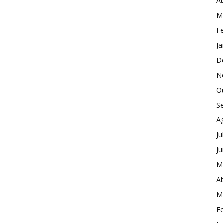
Ab
M
Fe
Ja
D
N
O
S
A
Ju
J
M
Ab
M
Fe