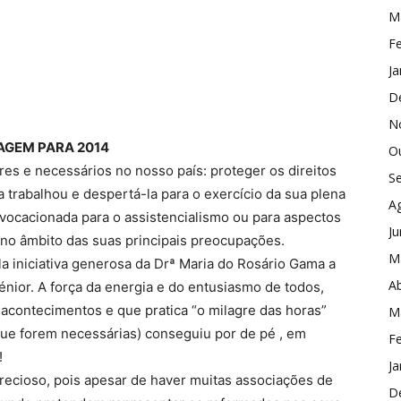
M
Fe
Ja
D
N
GEM PARA 2014
O
s e necessários no nosso país: proteger os direitos
S
 trabalhou e despertá-la para o exercício da sua plena
A
 vocacionada para o assistencialismo ou para aspectos
J
o no âmbito das suas principais preocupações.
M
la iniciativa generosa da Drª Maria do Rosário Gama a
Ab
nior. A força da energia e do entusiasmo de todos,
acontecimentos e que pratica “o milagre das horas”
M
que forem necessárias) conseguiu por de pé , em
Fe
!
Ja
precioso, pois apesar de haver muitas associações de
D