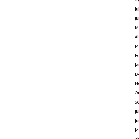
Ju
J
M
Ab
M
Fe
Ja
D
N
O
S
Ju
J
M