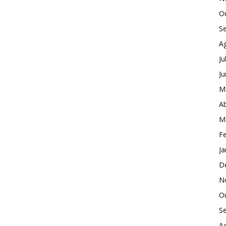
O
S
A
Ju
J
M
Ab
M
Fe
Ja
D
N
O
S
A