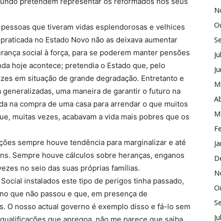
mundo pretendem representar os reformados nos seus
N
O
essoas que tiveram vidas esplendorosas e velhices
s praticada no Estado Novo não as deixava aumentar
S
rança social à força, para se poderem manter pensões
Ju
inda hoje acontece; pretendia o Estado que, pelo
J
ezes em situação de grande degradação. Entretanto e
M
generalizadas, uma maneira de garantir o futuro na
Ab
da na compra de uma casa para arrendar o que muitos
M
que, muitas vezes, acabavam a vida mais pobres que os
Fe
ações sempre houve tendência para marginalizar e até
Ja
bens. Sempre houve cálculos sobre heranças, enganos
D
ezes no seio das suas próprias famílias.
N
ocial instalados este tipo de perigos tinha passado,
O
rno que não passou e que, em presença de
S
s. O nosso actual governo é exemplo disso e fá-lo sem
Ju
 qualificações que apregoa, não me parece que saiba