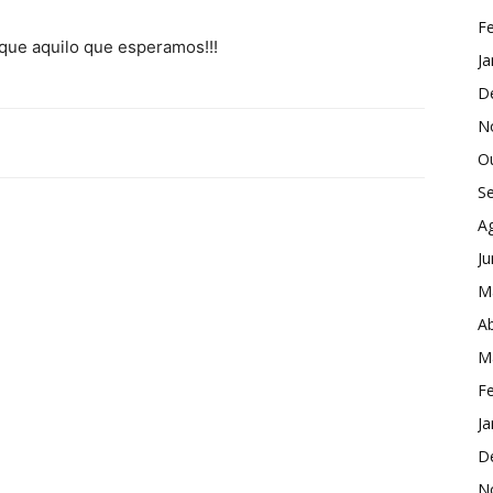
Fe
 que aquilo que esperamos!!!
Ja
D
N
O
S
A
J
M
Ab
M
Fe
Ja
D
N