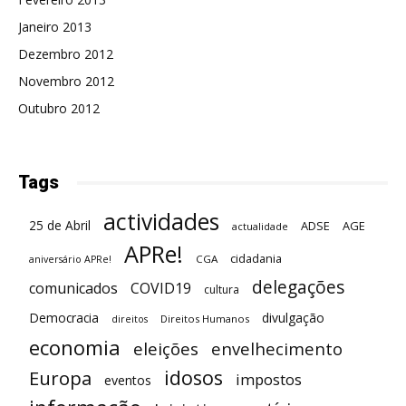
Janeiro 2013
Dezembro 2012
Novembro 2012
Outubro 2012
Tags
actividades
25 de Abril
ADSE
AGE
actualidade
APRe!
cidadania
CGA
aniversário APRe!
delegações
comunicados
COVID19
cultura
Democracia
divulgação
Direitos Humanos
direitos
economia
eleições
envelhecimento
idosos
Europa
impostos
eventos