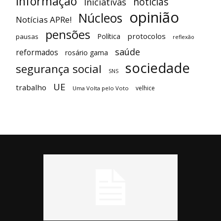
informação
notícias
Iniciativas
opinião
Núcleos
Notícias APRe!
pensões
protocolos
Política
pausas
reflexão
saúde
reformados
rosário gama
sociedade
segurança social
SNS
UE
trabalho
velhice
Uma Volta pelo Voto