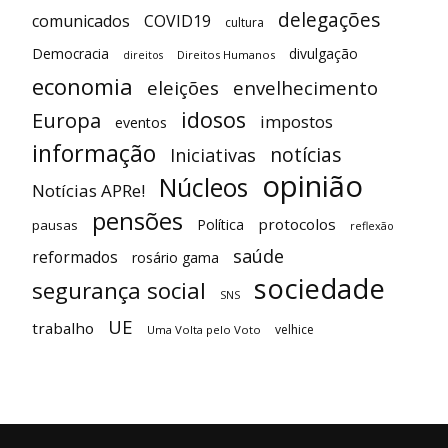
delegações
comunicados
COVID19
cultura
Democracia
divulgação
Direitos Humanos
direitos
economia
eleições
envelhecimento
idosos
Europa
impostos
eventos
informação
notícias
Iniciativas
opinião
Núcleos
Notícias APRe!
pensões
protocolos
Política
pausas
reflexão
saúde
reformados
rosário gama
sociedade
segurança social
SNS
UE
trabalho
velhice
Uma Volta pelo Voto