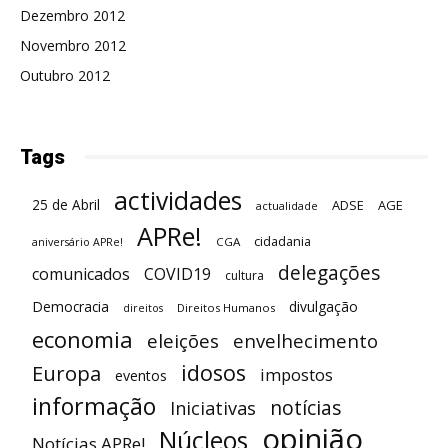
Dezembro 2012
Novembro 2012
Outubro 2012
Tags
actividades
25 de Abril
ADSE
AGE
actualidade
APRe!
cidadania
CGA
aniversário APRe!
delegações
comunicados
COVID19
cultura
Democracia
divulgação
Direitos Humanos
direitos
economia
eleições
envelhecimento
idosos
Europa
impostos
eventos
informação
notícias
Iniciativas
opinião
Núcleos
Notícias APRe!