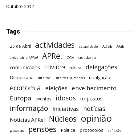
Outubro 2012
Tags
actividades
25 de Abril
ADSE
AGE
actualidade
APRe!
cidadania
CGA
aniversário APRe!
delegações
comunicados
COVID19
cultura
Democracia
divulgação
Direitos Humanos
direitos
economia
eleições
envelhecimento
idosos
Europa
impostos
eventos
informação
notícias
Iniciativas
opinião
Núcleos
Notícias APRe!
pensões
protocolos
Política
pausas
reflexão