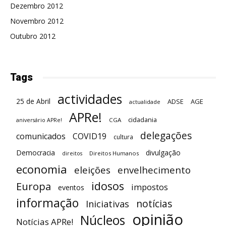
Dezembro 2012
Novembro 2012
Outubro 2012
Tags
actividades
25 de Abril
ADSE
AGE
actualidade
APRe!
cidadania
CGA
aniversário APRe!
delegações
comunicados
COVID19
cultura
Democracia
divulgação
Direitos Humanos
direitos
economia
eleições
envelhecimento
idosos
Europa
impostos
eventos
informação
notícias
Iniciativas
opinião
Núcleos
Notícias APRe!