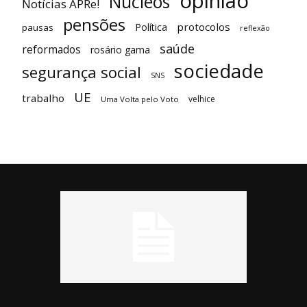
opinião
Núcleos
Notícias APRe!
pensões
protocolos
Política
pausas
reflexão
saúde
reformados
rosário gama
sociedade
segurança social
SNS
UE
trabalho
velhice
Uma Volta pelo Voto