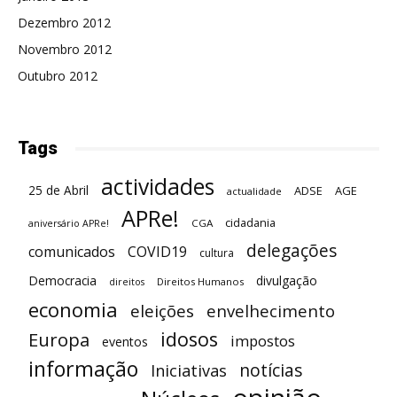
Dezembro 2012
Novembro 2012
Outubro 2012
Tags
actividades
25 de Abril
ADSE
AGE
actualidade
APRe!
cidadania
CGA
aniversário APRe!
delegações
comunicados
COVID19
cultura
Democracia
divulgação
Direitos Humanos
direitos
economia
eleições
envelhecimento
idosos
Europa
impostos
eventos
informação
notícias
Iniciativas