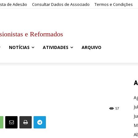
sta de Adesão
Consultar Dados de Associado
Termos e Condições
sionistas e Reformados
NOTÍCIAS
ATIVIDADES
ARQUIVO
A
A
Ju
57
J
M
Ab