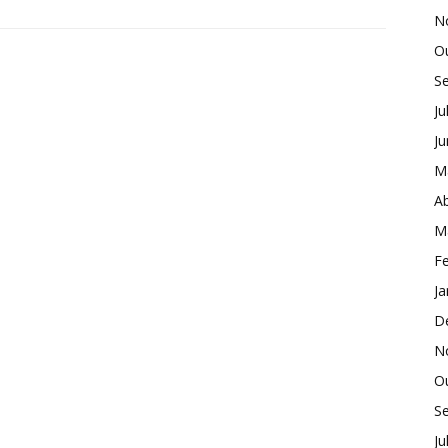
N
O
S
Ju
J
M
Ab
M
Fe
Ja
D
N
O
S
Ju