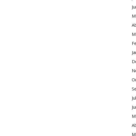
J
M
Ab
M
Fe
Ja
D
N
O
S
Ju
J
M
Ab
M