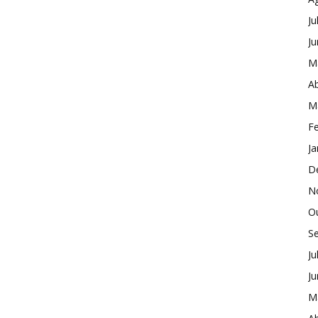
Ju
J
M
Ab
M
Fe
Ja
D
N
O
S
Ju
J
M