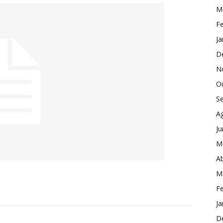
M
Fe
Ja
D
N
O
S
A
J
M
Ab
M
Fe
Ja
D