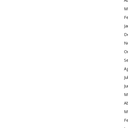
Ab
M
Fe
Ja
D
N
O
S
A
Ju
J
M
Ab
M
Fe