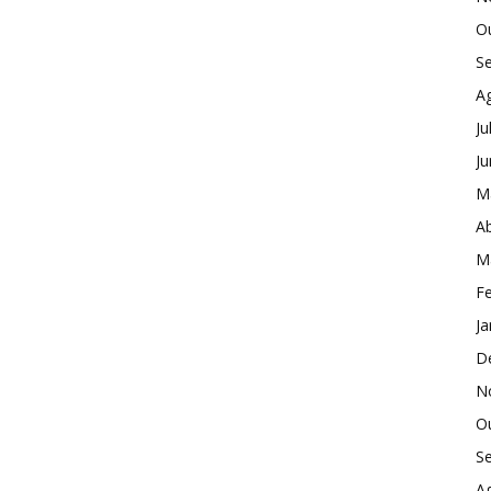
O
S
A
Ju
J
M
Ab
M
Fe
Ja
D
N
O
S
A