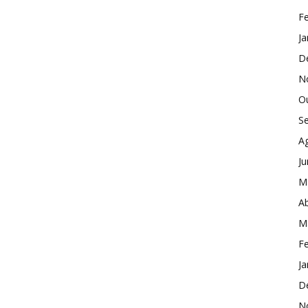
Fe
Ja
D
N
O
S
A
J
M
Ab
M
Fe
Ja
D
N