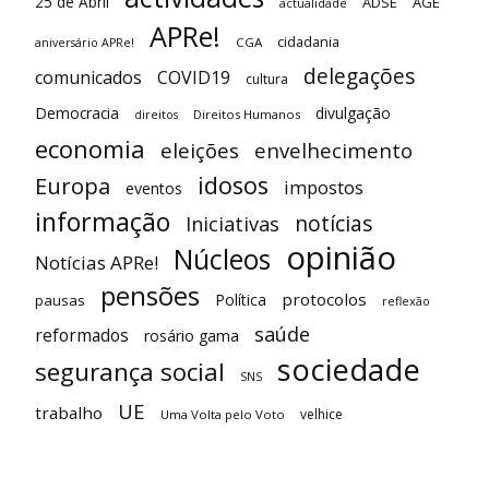
25 de Abril
ADSE
AGE
actualidade
APRe!
cidadania
CGA
aniversário APRe!
delegações
comunicados
COVID19
cultura
Democracia
divulgação
Direitos Humanos
direitos
economia
eleições
envelhecimento
idosos
Europa
impostos
eventos
informação
notícias
Iniciativas
opinião
Núcleos
Notícias APRe!
pensões
protocolos
Política
pausas
reflexão
saúde
reformados
rosário gama
sociedade
segurança social
SNS
UE
trabalho
velhice
Uma Volta pelo Voto