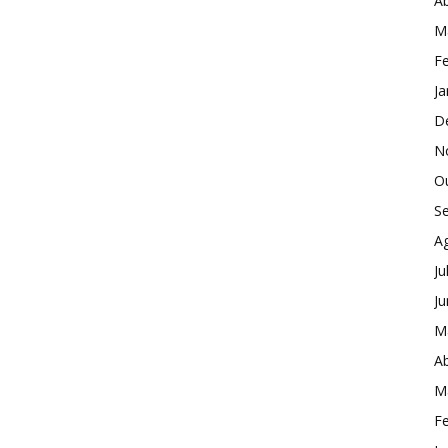
Ab
M
Fe
Ja
D
N
O
S
A
Ju
J
M
Ab
M
Fe