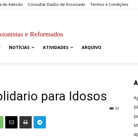
a de Adesão
Consultar Dados de Associado
Termos e Condições
sionistas e Reformados
NOTÍCIAS
ATIVIDADES
ARQUIVO
A
idario para Idosos
A
Ju
33
J
M
Ab