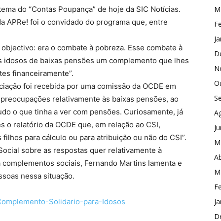
tema do “Contas Poupança” de hoje da SIC Notícias.
M
da APRe! foi o convidado do programa que, entre
Fe
Ja
m objectivo: era o combate à pobreza. Esse combate à
D
aos idosos de baixas pensões um complemento que lhes
N
es financeiramente”.
O
ociação foi recebida por uma comissão da OCDE em
S
preocupações relativamente às baixas pensões, ao
do o que tinha a ver com pensões. Curiosamente, já
A
s o relatório da OCDE que, em relação ao CSI,
J
ilhos para cálculo ou para atribuição ou não do CSI”.
M
ocial sobre as respostas quer relativamente à
Ab
a complementos sociais, Fernando Martins lamenta e
M
ssoas nessa situação.
Fe
 Complemento-Solidario-para-Idosos
Ja
D