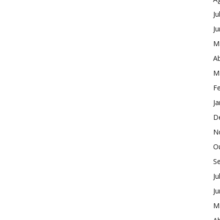
Ju
J
M
Ab
M
Fe
Ja
D
N
O
S
Ju
J
M