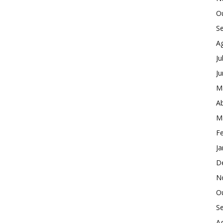
O
S
A
Ju
J
M
Ab
M
Fe
Ja
D
N
O
S
A