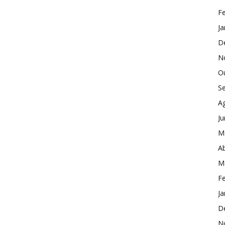
Fe
Ja
D
N
O
S
A
J
M
Ab
M
Fe
Ja
D
N