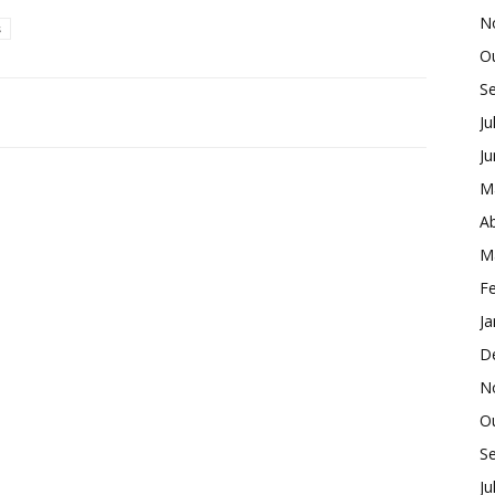
N
s
O
S
Ju
J
M
Ab
M
Fe
Ja
D
N
O
S
Ju