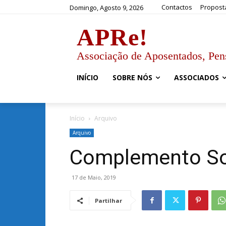
Contactos
Propost
Domingo, Agosto 9, 2026
APRe!
Associação de Aposentados, Pen
INÍCIO
SOBRE NÓS
ASSOCIADOS
Início
Arquivo
Arquivo
Complemento Sol
17 de Maio, 2019
Partilhar