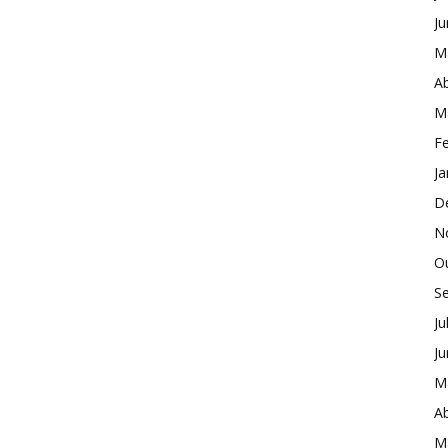
J
M
Ab
M
Fe
Ja
D
N
O
S
Ju
J
M
Ab
M