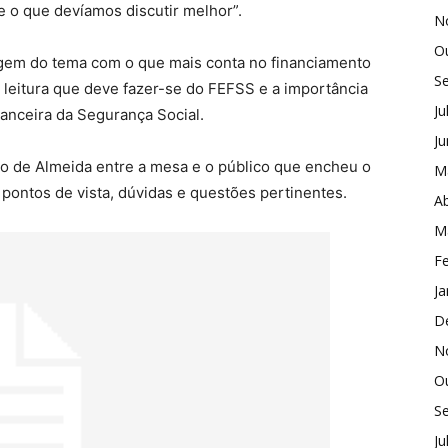
 o que devíamos discutir melhor”.
N
O
dagem do tema com o que mais conta no financiamento
S
a leitura que deve fazer-se do FEFSS e a importância
Ju
anceira da Segurança Social.
J
 de Almeida entre a mesa e o público que encheu o
M
 pontos de vista, dúvidas e questões pertinentes.
Ab
M
Fe
Ja
D
N
O
S
Ju