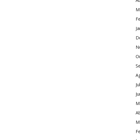
Ab
M
Fe
Ja
D
N
O
S
A
Ju
J
M
Ab
M
Fe