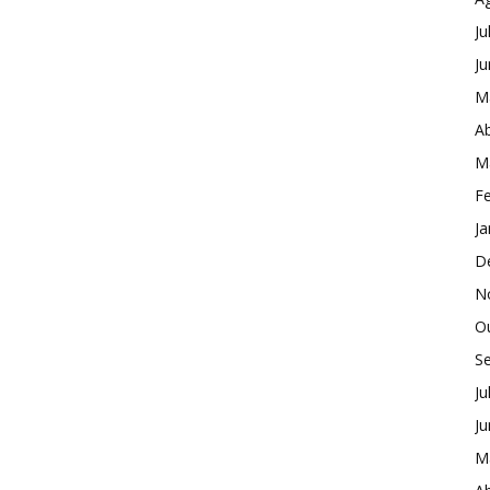
Ju
J
M
Ab
M
Fe
Ja
D
N
O
S
Ju
J
M