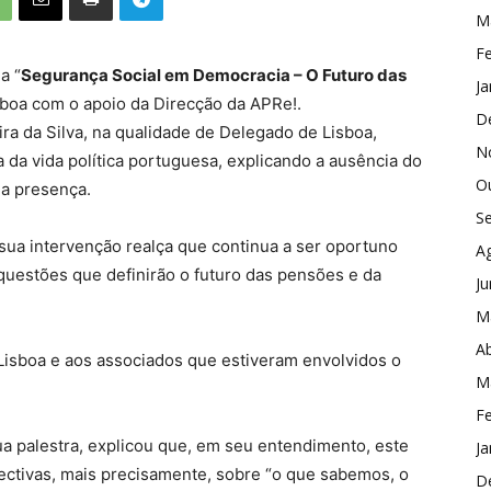
M
Fe
a “
Segurança Social em Democracia – O Futuro das
Ja
sboa com o apoio da Direcção da APRe!.
D
ira da Silva, na qualidade de Delegado de Lisboa,
N
a da vida política portuguesa, explicando a ausência do
O
 a presença.
S
sua intervenção realça que continua a ser oportuno
A
 questões que definirão o futuro das pensões e da
J
M
Ab
Lisboa e aos associados que estiveram envolvidos o
M
Fe
ua palestra, explicou que, em seu entendimento, este
Ja
ctivas, mais precisamente, sobre “o que sabemos, o
D