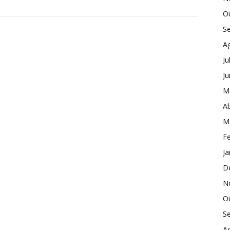
O
S
A
Ju
J
M
Ab
M
Fe
Ja
D
N
O
S
A