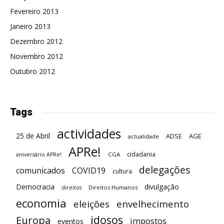
Fevereiro 2013
Janeiro 2013
Dezembro 2012
Novembro 2012
Outubro 2012
Tags
actividades
25 de Abril
ADSE
AGE
actualidade
APRe!
cidadania
CGA
aniversário APRe!
delegações
comunicados
COVID19
cultura
Democracia
divulgação
Direitos Humanos
direitos
economia
eleições
envelhecimento
idosos
Europa
impostos
eventos