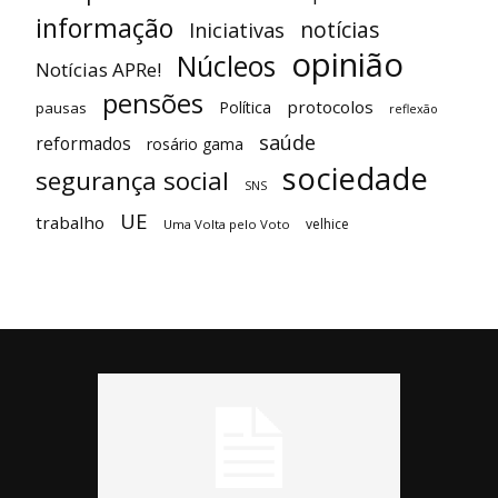
informação
notícias
Iniciativas
opinião
Núcleos
Notícias APRe!
pensões
protocolos
Política
pausas
reflexão
saúde
reformados
rosário gama
sociedade
segurança social
SNS
UE
trabalho
velhice
Uma Volta pelo Voto