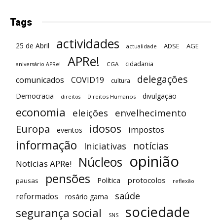
Tags
actividades
25 de Abril
ADSE
AGE
actualidade
APRe!
cidadania
CGA
aniversário APRe!
delegações
comunicados
COVID19
cultura
Democracia
divulgação
Direitos Humanos
direitos
economia
eleições
envelhecimento
idosos
Europa
impostos
eventos
informação
notícias
Iniciativas
opinião
Núcleos
Notícias APRe!
pensões
protocolos
Política
pausas
reflexão
saúde
reformados
rosário gama
sociedade
segurança social
SNS