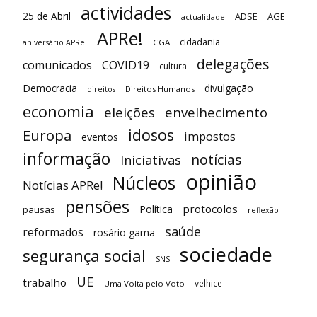
actividades
25 de Abril
ADSE
AGE
actualidade
APRe!
cidadania
CGA
aniversário APRe!
delegações
comunicados
COVID19
cultura
Democracia
divulgação
Direitos Humanos
direitos
economia
eleições
envelhecimento
idosos
Europa
impostos
eventos
informação
notícias
Iniciativas
opinião
Núcleos
Notícias APRe!
pensões
protocolos
Política
pausas
reflexão
saúde
reformados
rosário gama
sociedade
segurança social
SNS
UE
trabalho
velhice
Uma Volta pelo Voto