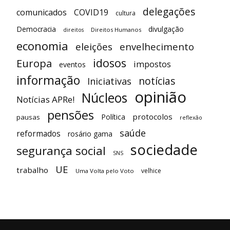
delegações
comunicados
COVID19
cultura
Democracia
divulgação
Direitos Humanos
direitos
economia
eleições
envelhecimento
idosos
Europa
impostos
eventos
informação
notícias
Iniciativas
opinião
Núcleos
Notícias APRe!
pensões
protocolos
Política
pausas
reflexão
saúde
reformados
rosário gama
sociedade
segurança social
SNS
UE
trabalho
velhice
Uma Volta pelo Voto