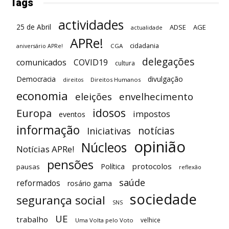
Tags
actividades
25 de Abril
ADSE
AGE
actualidade
APRe!
cidadania
CGA
aniversário APRe!
delegações
comunicados
COVID19
cultura
Democracia
divulgação
Direitos Humanos
direitos
economia
eleições
envelhecimento
idosos
Europa
impostos
eventos
informação
notícias
Iniciativas
opinião
Núcleos
Notícias APRe!
pensões
protocolos
Política
pausas
reflexão
saúde
reformados
rosário gama
sociedade
segurança social
SNS
UE
trabalho
velhice
Uma Volta pelo Voto