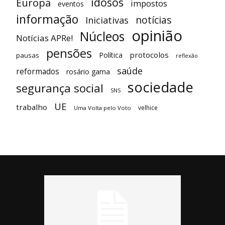
idosos
Europa
impostos
eventos
informação
notícias
Iniciativas
opinião
Núcleos
Notícias APRe!
pensões
protocolos
Política
pausas
reflexão
saúde
reformados
rosário gama
sociedade
segurança social
SNS
UE
trabalho
velhice
Uma Volta pelo Voto