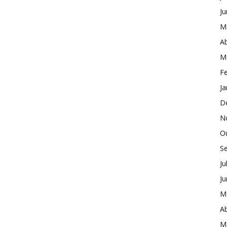
J
M
Ab
M
Fe
Ja
D
N
O
S
Ju
J
M
Ab
M