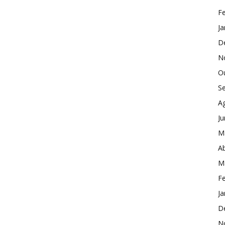
Fe
Ja
D
N
O
S
A
J
M
Ab
M
Fe
Ja
D
N