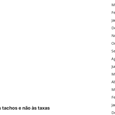
M
Fe
Ja
D
N
O
S
A
J
M
Ab
M
Fe
Ja
 tachos e não às taxas
D