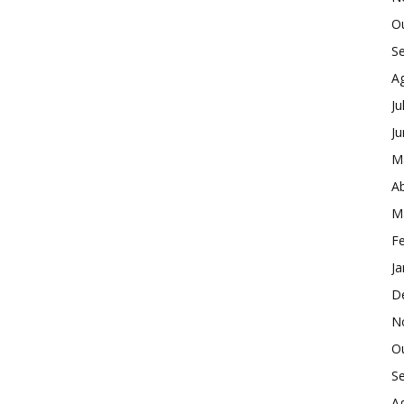
O
S
A
Ju
J
M
Ab
M
Fe
Ja
D
N
O
S
A