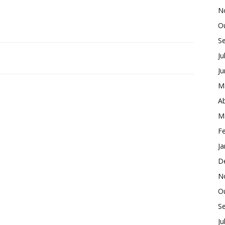
N
O
S
Ju
J
M
Ab
M
Fe
Ja
D
N
O
S
Ju