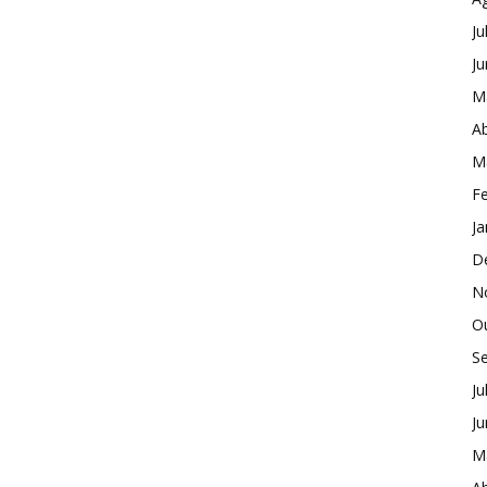
Ju
J
M
Ab
M
Fe
Ja
D
N
O
S
Ju
J
M