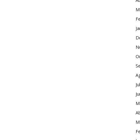
Ab
M
Fe
Ja
D
N
O
S
A
Ju
J
M
Ab
M
Fe