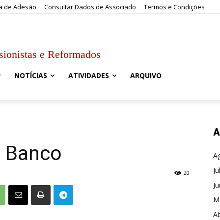
a de Adesão
Consultar Dados de Associado
Termos e Condições
sionistas e Reformados
NOTÍCIAS
ATIVIDADES
ARQUIVO
A
o Banco
A
Ju
20
J
M
Ab