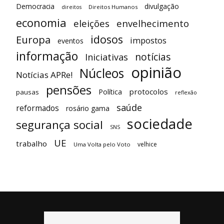
Democracia
divulgação
Direitos Humanos
direitos
economia
eleições
envelhecimento
idosos
Europa
impostos
eventos
informação
notícias
Iniciativas
opinião
Núcleos
Notícias APRe!
pensões
protocolos
Política
pausas
reflexão
saúde
reformados
rosário gama
sociedade
segurança social
SNS
UE
trabalho
velhice
Uma Volta pelo Voto