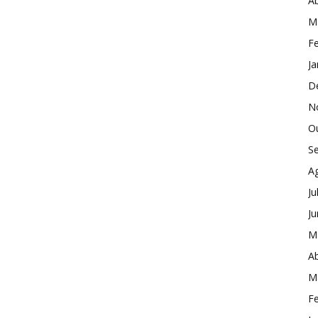
Ab
M
Fe
Ja
D
N
O
S
A
Ju
J
M
Ab
M
Fe