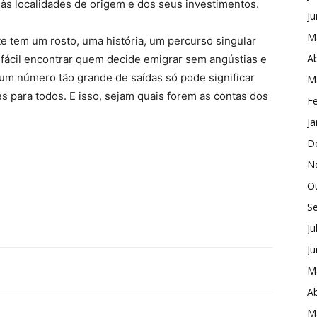
às localidades de origem e dos seus investimentos.
J
M
 tem um rosto, uma história, um percurso singular
Ab
á fácil encontrar quem decide emigrar sem angústias e
um número tão grande de saídas só pode significar
M
s para todos. E isso, sejam quais forem as contas dos
Fe
Ja
D
N
O
S
Ju
J
M
Ab
M