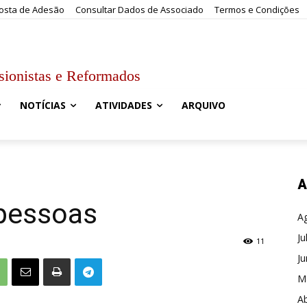
osta de Adesão
Consultar Dados de Associado
Termos e Condições
sionistas e Reformados
NOTÍCIAS
ATIVIDADES
ARQUIVO
A
 pessoas
A
Ju
11
J
M
Ab