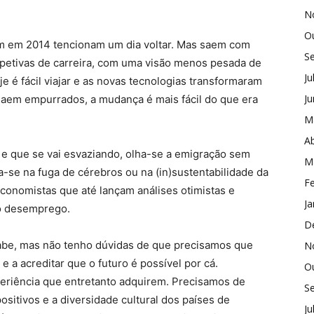
N
O
m em 2014 tencionam um dia voltar. Mas saem com
S
rspetivas de carreira, com uma visão menos pesada de
Ju
é fácil viajar e as novas tecnologias transformaram
J
aem empurrados, a mudança é mais fácil do que era
M
Ab
 e que se vai esvaziando, olha-se a emigração sem
M
se na fuga de cérebros ou na (in)sustentabilidade da
Fe
conomistas que até lançam análises otimistas e
Ja
 o desemprego.
D
abe, mas não tenho dúvidas de que precisamos que
N
 a acreditar que o futuro é possível por cá.
O
periência que entretanto adquirem. Precisamos de
S
sitivos e a diversidade cultural dos países de
Ju