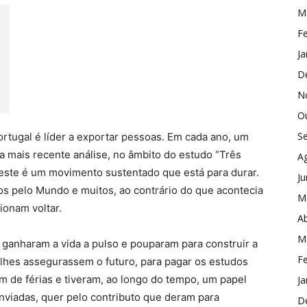
M
Fe
Ja
D
N
O
S
rtugal é líder a exportar pessoas. Em cada ano, um
 a mais recente análise, no âmbito do estudo “Três
A
este é um movimento sustentado que está para durar.
J
s pelo Mundo e muitos, ao contrário do que acontecia
M
ionam voltar.
Ab
M
ganharam a vida a pulso e pouparam para construir a
Fe
 lhes assegurassem o futuro, para pagar os estudos
um de férias e tiveram, ao longo do tempo, um papel
Ja
viadas, quer pelo contributo que deram para
D