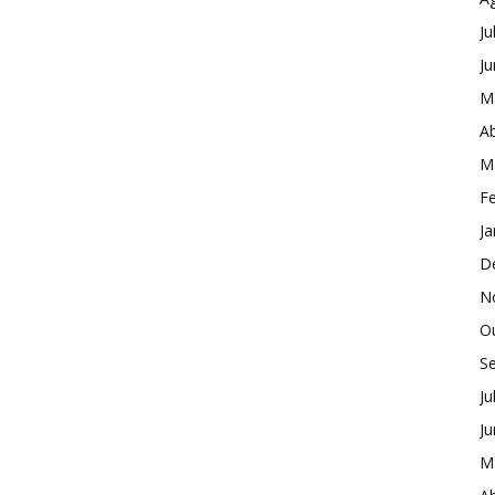
Ju
J
M
Ab
M
Fe
Ja
D
N
O
S
Ju
J
M