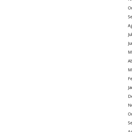
O
S
A
Ju
J
M
Ab
M
Fe
Ja
D
N
O
S
A