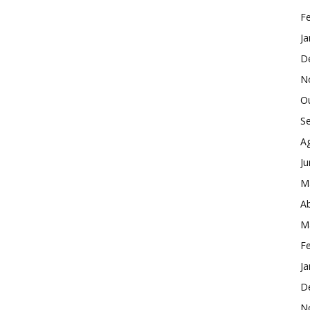
Fe
Ja
D
N
O
S
A
J
M
Ab
M
Fe
Ja
D
N