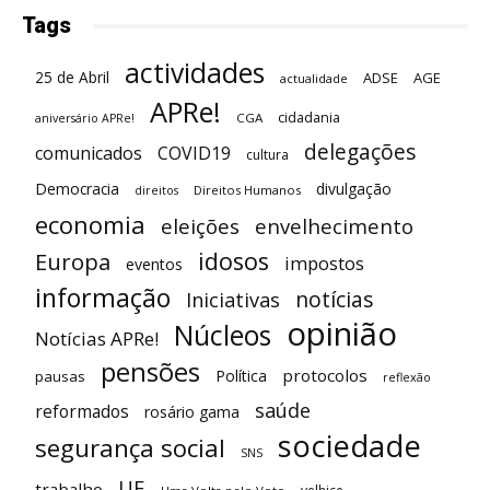
Tags
actividades
25 de Abril
ADSE
AGE
actualidade
APRe!
cidadania
CGA
aniversário APRe!
delegações
comunicados
COVID19
cultura
Democracia
divulgação
Direitos Humanos
direitos
economia
eleições
envelhecimento
idosos
Europa
impostos
eventos
informação
notícias
Iniciativas
opinião
Núcleos
Notícias APRe!
pensões
protocolos
Política
pausas
reflexão
saúde
reformados
rosário gama
sociedade
segurança social
SNS
UE
trabalho