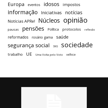
idosos
Europa
impostos
eventos
informação
notícias
Iniciativas
opinião
Núcleos
Notícias APRe!
pensões
protocolos
Política
pausas
reflexão
saúde
reformados
rosário gama
sociedade
segurança social
SNS
UE
trabalho
velhice
Uma Volta pelo Voto