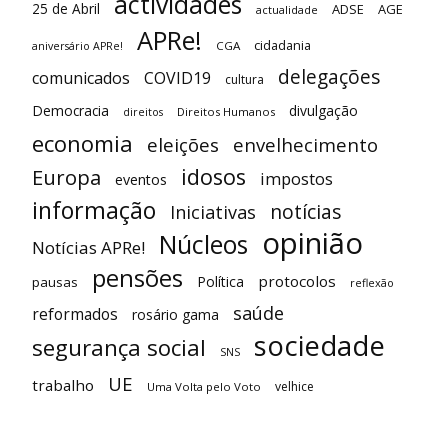
actividades
25 de Abril
ADSE
AGE
actualidade
APRe!
cidadania
CGA
aniversário APRe!
delegações
comunicados
COVID19
cultura
Democracia
divulgação
Direitos Humanos
direitos
economia
eleições
envelhecimento
idosos
Europa
impostos
eventos
informação
notícias
Iniciativas
opinião
Núcleos
Notícias APRe!
pensões
protocolos
Política
pausas
reflexão
saúde
reformados
rosário gama
sociedade
segurança social
SNS
UE
trabalho
velhice
Uma Volta pelo Voto