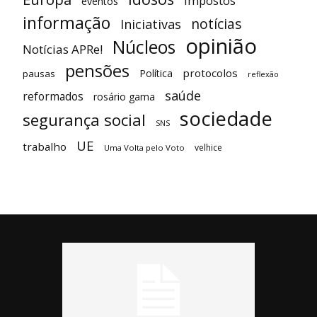
impostos
eventos
informação
notícias
Iniciativas
opinião
Núcleos
Notícias APRe!
pensões
protocolos
Política
pausas
reflexão
saúde
reformados
rosário gama
sociedade
segurança social
SNS
UE
trabalho
velhice
Uma Volta pelo Voto